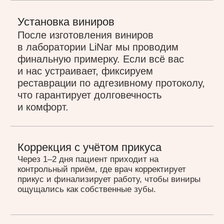
Оксана Шинкаренко
Оксана обратилась к нам во время
ортодонтического лечения. После 4 лет
ношения брекет-системы она была
неудовлетворена прикусом и эстетикой.
Процесс преображения:
// Снятие брекет-системы
// Полировка и подготовка зубов к установке
виниров
// Установка коронок
// Установка керамических виниров E.max
в оттенке Bleach 3 на все зубы
Команда специалистов: