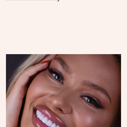
Екатерина Тебайкина
Екатерина обратилась к нам
с комплексом проблем. В ходе
преображения мы устранили кариес,
восстановили разрушенные зубы
и установили импланты на
керамических винирах. Улыбка
Екатерины обрела свою
функциональность и стала частью
её нового образа.
Процесс преображения:
// Лечение кариесов и каналов
// Удаление зубов
// Установка имплантов
// Установка коронок на импланты
// Установка керамических виниров E.max
Команда специалистов:
Наре Петроясн, Лилит Петросян, Вероника
Козаева, Александр Майборода
Цитата отзыва:
«Теперь клиника LiNar является местом
исполнения моей мечты. Я благодарна
каждому, кто причастен к созданию моей
улыбки: администратору Валерии
за её гостеприимство, Юлии, Лилит