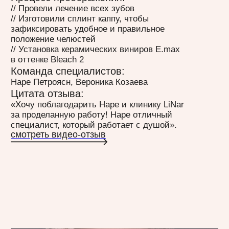
стала установка коронок на винирах,
что сделало её новую улыбку
белоснежной и привлекательной.
Процесс преображения:
// Лечение кариесов и каналов
// Удаление зубов
// Установка имплантов
// Установка коронок на импланты
// Установка керамических виниров E.max
Команда специалистов:
Наре Петроясн, Лилит Петросян, Вероника
Козаева, Александр Майборода
Цитата отзыва:
«Безумно рада, что попала сюда и моя жизнь
уже начала меняться после того как у меня
появилась новая улыбка. Спасибо!».
смотреть видео-отзыв