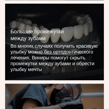
/ виниры в LiNar
Максимальное сохранение
эмали
Бережная обработка зубов
по индивидуальным показаниям.
В большинстве случаев обточка
минимальна (0,1–0,2 мм), а иногда
отсутствует вовсе.
Без боли и дискомфорта
Используем передовую анестезию
европейского производства и работаем
максимально деликатно. Процедура
установки виниров проходит абсолютно
комфортно для пациента.