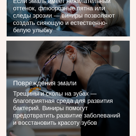
Большие промежутки
между зубами
Во многих случаях получить красивую
улыбку можно без ортодонтического
лечения. Виниры помогут скрыть
промежутки между зубами и обрести
улыбку мечты
Дефекты формы зубов
Если у вас аномальная форма зубов,
зубы короткие или неодинаковой
длины, стерлась эмаль, имеются
незначительные искривления, то это
повод установить виниры