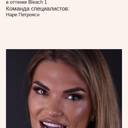
Ольга Аксеньтева
Ольга обратилась к нам за полным
преображением своей улыбки. Была
выполнена установка керамических
виниров, что позволило ей
почувствовать себя ещё прекраснее
и счастливее.
Процесс преображения:
// Установка керамических виниров E.max
в оттенке Bleach 3
Команда специалистов:
Лилит Петросян
Цитата отзыва:
«Хочется выразить благодарность главному
врачу, Наре, которая вела все мои
консультации, и доктору Лилит, которая
установила мне сами виниры. Всем советую
замечательную клинику!».
смотреть видео-отзыв