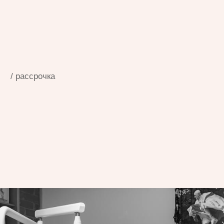
Наре Петроясн, Лилит Петросян
Цитата отзыва:
«Неужели это я? Плакать хочется от счастья!
Ты, как волшебница, вернула мне лицо
и сделала его ещё лучше. Нет слов, чтобы
выразить мою благодарность!»