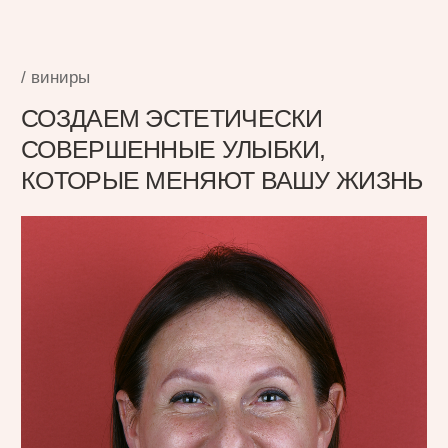
Валерия Петрова
После 5 лет ношения брекет-системы
Валерия была неудовлетворена
эстетикой улыбки. Мы провели тоальное
преображение и установили 28 виниров.
Теперь Валерия блистает уверенной
улыбкой и чувствует себя счастливой.
Процесс преображения:
// Установка керамических виниров E.max
в оттенке Bleach 1
Команда специалистов:
Наре Петроясн