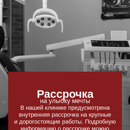
Лиза Николаева
Лиза обратилась с проблемой
в височно-нижнечелюстном суставе.
Процесс преображения:
// Изготовили сплинт каппу, чтобы
зафиксировать удобное и правильное
положение челюстей
// Сделали пластмассовые накладки
на жевательные зубы на зафиксированную
нами высоту, которые Лиза носила 1,5 месяца
// Установка коронок
// Установка керамических виниров E.max
в оттенке Bleach 1
Команда специалистов:
Наре Петроясн
Цитата отзыва:
«Клиника Линар подарила мне красивую
улбыку. Хочу отметить грамотный подход всех
специалистов и комфортную атмосферу —
здесь тебя всегда встречают с улыбкой
и ты уходишь всегда в хорошем настроении».
смотреть видео-отзыв