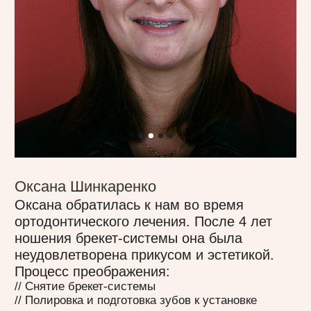
Полина Попова
Полина пришла к нам с металлическими
конструкциями на имплантах. Основная
задача — снова обрести красивую
улбыку и решить проблемы с прикусом.
Мы пролечили все воспаления,
исправили прикус и установили
керамические виниры на передние
зубы.
Процесс преображения:
// Провели лечение всех зубов
// Изготовили сплинт каппу, чтобы
зафиксировать удобное и правильное
положение челюстей