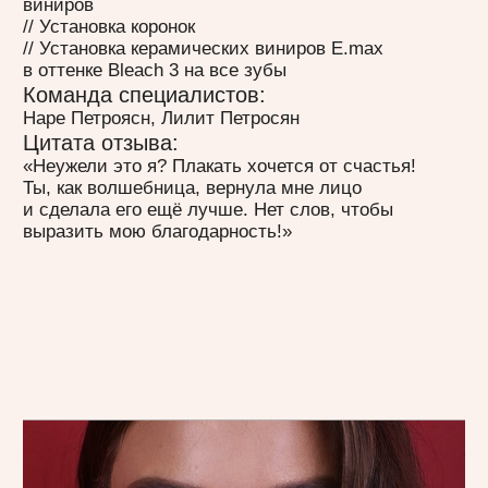
// Установка керамических виниров E.max
в оттенке Bleach 2
Команда специалистов:
Наре Петроясн, Вероника Козаева
Цитата отзыва:
«Хочу поблагодарить Наре и клинику LiNar
за проделанную работу! Наре отличный
специалист, который работает с душой».
смотреть видео-отзыв