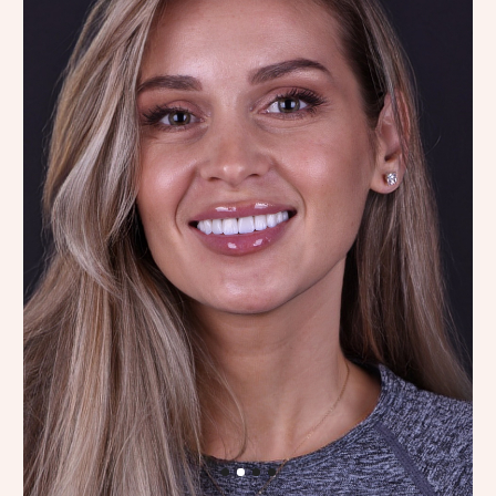
Максим Басалаев
У Максима был верхний зубной мост,
закрепленный на имплантах
и собственных зубах, а также 4 винира.
Мы установили керамические виниры
на все зубы, аккуратно скорректировав
цвет и форму.
Процесс преображения: