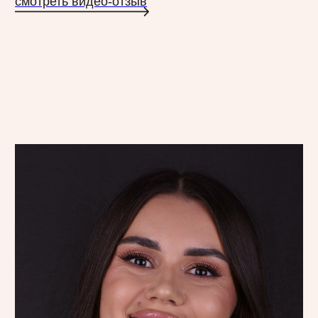
Елена Долгова
Улыбка Елены прошла кардинальные
изменения: лечение кариеса и каналов,
удаление зубов, установка имплантов
и коронк на винирах. Теперь наша
клиентка счастливый обладатель
красивой и здоровой улыбки.
Процесс преображения:
// Лечение кариесов и каналов
// Удаление зубов
// Установка имплантов
// Установка коронок на импланты
// Установка керамических виниров E.max
Команда специалистов:
Наре Петроясн, Лилит Петросян, Вероника
Козаева, Александр Майборода