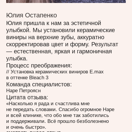
// Установка керамических виниров E.max
в оттенке Bleach 2
Команда специалистов:
Наре Петроясн
Цитата отзыва:
«Хочу оставить отзыв о потрясающем
стоматологе и профессионале своего дела —
Наре. Безупречная, качественная и аккуратная
работа. Всем советую!».
смотреть видео-отзыв