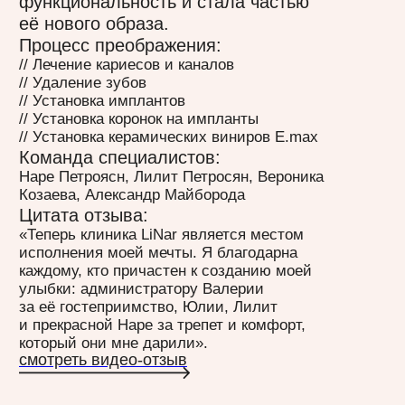
Тотальное преображение — основное
слово, описывающее историю Юлии.
Мы провели лечение каналов, удаление
зубов и имплантацию. Как итог —
свежая и красивая улыбка, которая
радует её обладательницу.
Процесс преображения:
// Лечение кариесов и каналов
// Удаление зубов
// Установка имплантов
// Установка керамических виниров E.max
Команда специалистов:
Наре Петросян, Вероника Козаева, Александр
Майборода
Цитата отзыва:
«Все очень приятные, отзывчивые
и внимательные. Всегда иду сюда с радостью
и хорошим настроением. Всё сделали очень
быстро и совершенно не больно».
смотреть видео-отзыв