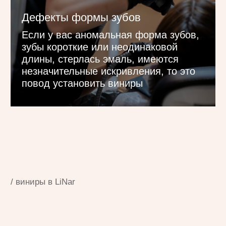
Цифровое моделирование улыбки
Система Digital Smile Design позволяет
точно спрогнозировать будущий
результат. Вы сможете увидеть свою
новую улыбку ещё до начала лечения
и внести корректировки.
Готовые виниры за 3 дня
Благодаря собственной
зуботехнической лаборатории Вам
не нужно ждать изготовления виниров
несколько недель — наши техники
изготовят их за 1-3 дня.