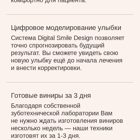
Диагностика
В первую очередь мы оцениваем
состояние зубов и полости рта:
проводим визуальный осмотр, 3D-
сканирование, фотопротокол и КТ. Это
позволяет составить
персонализированный план лечения.
Модель будущей улыбки
Создаём индивидуальный дизайн
зубов, учитывая анатомические
особенности лица, мимику и пожелания
пациента. Новая улыбка будет
выглядеть естественной и гармоничной.
Примерка модели
Примеряем макет будущих виниров
из пластмассы, чтобы пациент мог
увидеть их и почувствовать. На этом