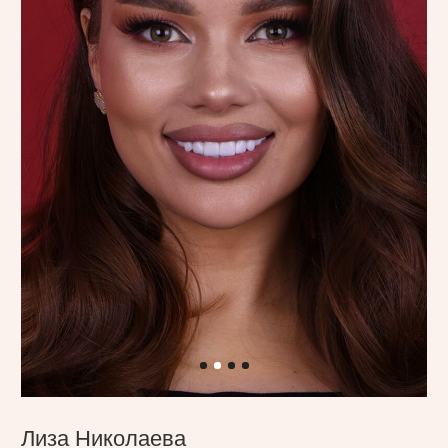
Юлия Остапенко
Юлия пришла к нам за эстетичной
улыбкой. Мы установили керамические
виниры на верхние зубы, аккуратно
скорректировав цвет и форму. Результат
— естественная, яркая и гармоничная
улыбка.
Процесс преображения:
// Установка керамических виниров E.max
в оттенке Bleach 3
Команда специалистов:
Наре Петроясн
Цитата отзыва:
«Насколько я рада и счастлива мне
не передать словами. Спасибо огромное Наре
и всей клинике, что обо мне так заботились
и поддерживали. Всё прошло безболезнено
и очень быстро».