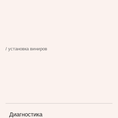
Коррекция с учётом прикуса
Через 1–2 дня пациент приходит на
контрольный приём, где врач корректирует
прикус и финализирует работу, чтобы виниры
ощущались как собственные зубы.
/ рассрочка