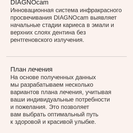
Первичная консультация
На приёме врач высшей категории Наре
Геворговна Петросян внимательно
выслушает ваши жалобы и пожелания,
выяснит все особенности вашего
здоровья и проведёт детальную
визуальную оценку состояния полости
рта, прикуса, височно-нижнечелюстного
сустава и жевательных мышц.
бесплатно
Повторная консультация
Для точного планирования лечения
необходима компьютерная томография
(КТ). В рамках бесплатной
консультации мы до визита отправляем
вам направление