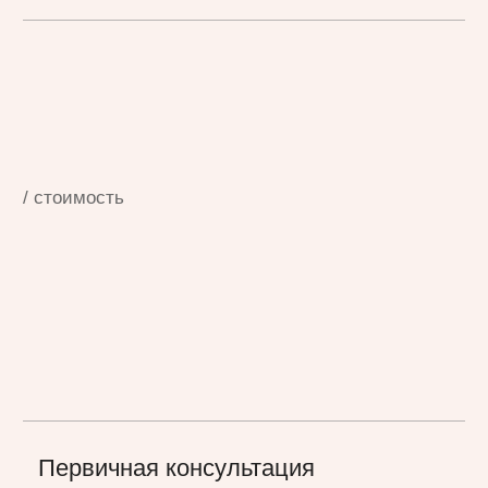
на КТ в специализированный
рентгеновский центр, известный
высоким качеством снимков.
от 3 000 руб.
Цифровая диагностика зубов
Инновационная система
инфракрасного просвечивания
DIAGNOcam выявляет начальные
стадии кариеса в эмали и верхних
слоях дентина без рентгеновского
излучения.
от 5 000 руб.
Прицельный снимок
На основе полученных данных делаем
снимок 1-3 зубов и разрабатываем
несколько вариантов плана лечения,
учитывая ваши индивидуальные
потребности и пожелания.